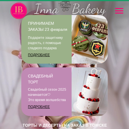
ПРИНИМАЕМ
ЗАКАЗЫ 23 февраля
Подарите защитнику
радость, с помощью
сладкого подарка
ПОДРОБНЕЕ
СВАДЕБНЫЙ
ТОРТ
Свадебный сезон 2025
начинается🤍
Это время волшебства
ПОДРОБНЕЕ
ТОРТЫ И ДЕСЕРТЫ НА ЗАКАЗ В ТОМСКЕ