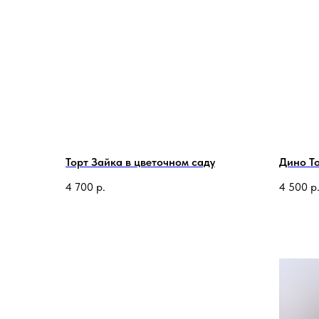
Торт Зайка в цветочном саду
Дино Т
4 700
р.
4 500
р