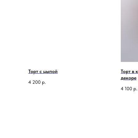
Торт с цыпой
Торт в 
декоре
4 200
р.
4 100
р.