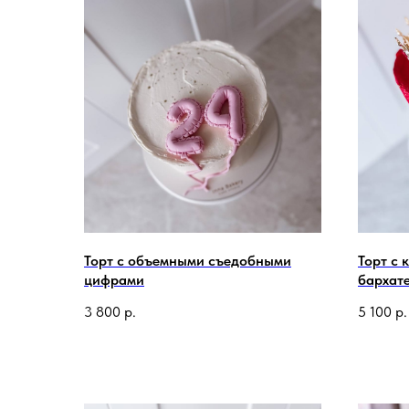
Торт с объемными съедобными
Торт с 
цифрами
бархат
3 800
р.
5 100
р.