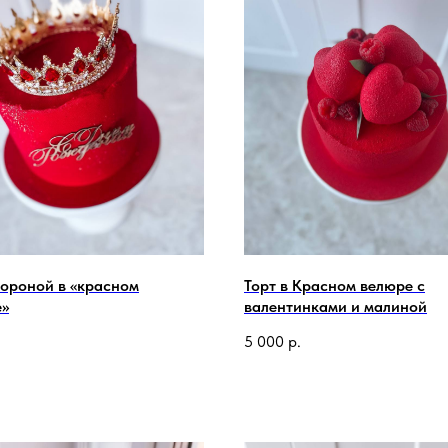
короной в «красном
Торт в Красном велюре с
е»
валентинками и малиной
5 000
р.