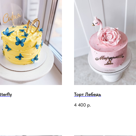
terfly
Торт Лебедь
.
4 400
р.