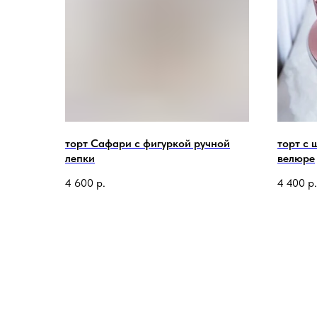
торт Сафари с фигуркой ручной
торт с 
лепки
велюре
4 600
р.
4 400
р.