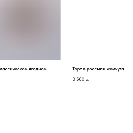
классическом ягодном
Торт в россыпи жемчуга
3 500
р.