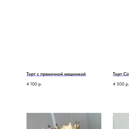
Торт с пряничной машинкой
Торт Ci
4 100
р.
4 500
р