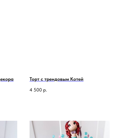
декора
Торт с трендовым Котей
4 500
р.