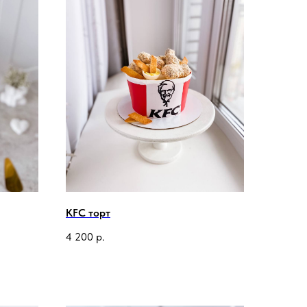
KFC торт
4 200
р.