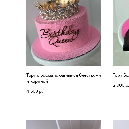
Торт c рассыпающимися блестками
Торт Б
и короной
2 000
р
4 600
р.