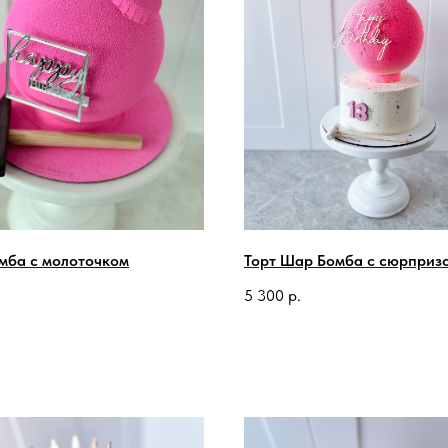
омба с молоточком
Торт Шар Бомба с сюрприз
.
5 300
р.