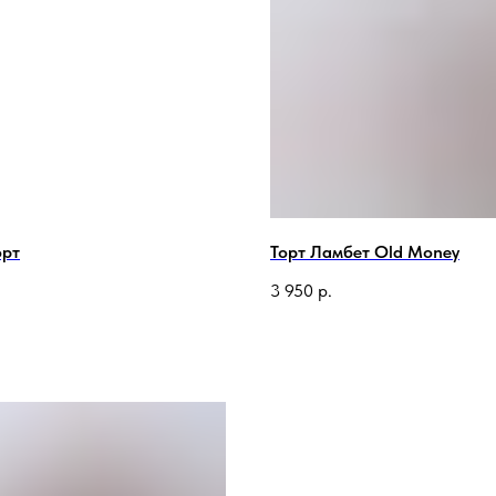
орт
Торт Ламбет Old Money
.
3 950
р.