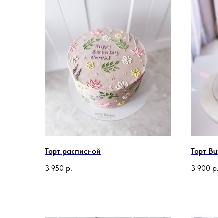
Торт расписной
Торт But
3 950
р.
3 900
р