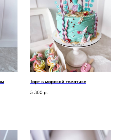
ом
Торт в морской тематике
5 300
р.