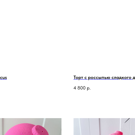
rcus
Торт с россыпью сладкого 
.
4 800
р.