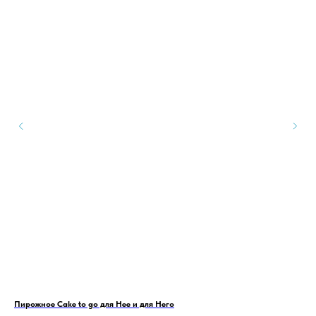
Пирожное Cake to go для Нее и для Него
Кап