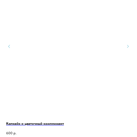
Капкейк и цветочный комплимент
Пир
600
р.
80