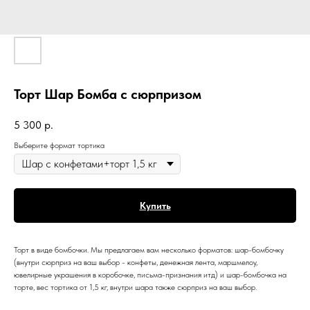
Торт Шар Бомба с сюрпризом
5 300
р.
Выберите формат тортика
Купить
Торт в виде бомбочки. Мы предлагаем вам несколько форматов: шар-бомбочку
(внутри сюрприз на ваш выбор - конфеты, денежная лента, маршмелоу,
ювелирные украшения в коробочке, письма-признания итд) и шар-бомбочка на
торте, вес тортика от 1,5 кг, внутри шара также сюрприз на ваш выбор.