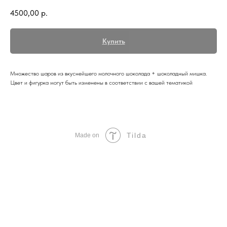
4500,00
р.
Купить
Множество шаров из вкуснейшего молочного шоколада + шоколадный мишка.
Цвет и фигурка могут быть изменены в соответствии с вашей тематикой
Tilda
Made on